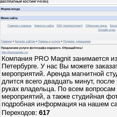
[
БЕСПЛАТНЫЙ ХОСТИНГ F4Y.RU
]
Форма входа
Меню сайта
Главная страница
Новости сайта
FAQ (вопрос/ответ)
Обратная связь
Ката
Онлайн игры
Главная
»
Каталог сайтов
»
Товары и услуги
»
Подарки, украшения
Предлагаем услуги фотографа недорого. Обращайтесь!
http://fotomagnitic.ru/
Компания PRO Magnit занимается из
Петербурге. У нас Вы можете заказ
мероприятий. Аренда магнитной сту
длится всего двадцать минут, после
руках владельца. По всем вопросам 
мероприятий, а также студийная фо
подробная информация на нашем сай
Переходов
:
617