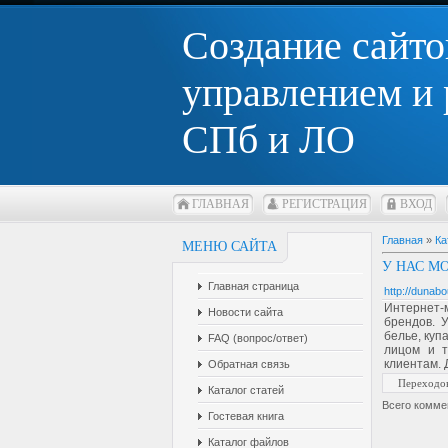
Создание сайто
управлением и
СПб и ЛО
ГЛАВНАЯ
РЕГИСТРАЦИЯ
ВХОД
Главная
»
Ка
МЕНЮ САЙТА
У НАС М
Главная страница
http://dunabo
Интернет-
Новости сайта
брендов. 
белье, куп
FAQ (вопрос/ответ)
лицом и т
клиентам. 
Обратная связь
Переходо
Каталог статей
Всего комме
Гостевая книга
Каталог файлов