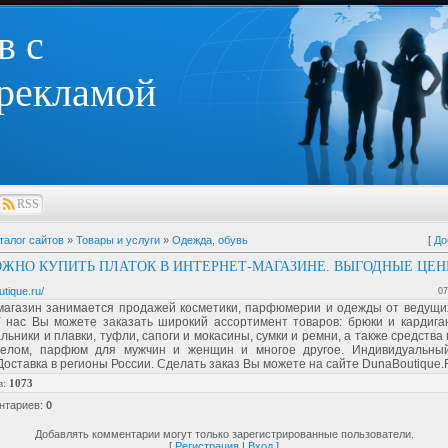
в с
 рекламой
RSS
талог сайтов
»
Товары и услуги
»
Одежда, обувь
[
До
ОЖНО КУПИТЬ ПЛАТОК В ИНТЕРНЕТ-МАГАЗИНЕ. ВЫГОДНЫЕ ЦЕ
utique.ru/
07
магазин занимается продажей косметики, парфюмерии и одежды от ведущи
У нас Вы можете заказать широкий ассортимент товаров: брюки и кардига
альники и плавки, туфли, сапоги и мокасины, сумки и ремни, а также средства 
елом, парфюм для мужчин и женщин и многое другое. Индивидуальны
Доставка в регионы России. Сделать заказ Вы можете на сайте DunaBoutique.
в
:
1073
нтариев
:
0
Добавлять комментарии могут только зарегистрированные пользователи.
[
Регистрация
|
Вход
]