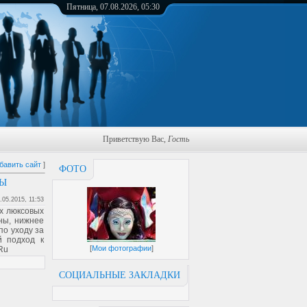
Пятница, 07.08.2026, 05:30
Приветствую Вас
,
Гость
бавить сайт
]
ФОТО
НЫ
.05.2015, 11:53
х люксовых
ны, нижнее
по уходу за
й подход к
[
Мои фотографии
]
Ru
СОЦИАЛЬНЫЕ ЗАКЛАДКИ