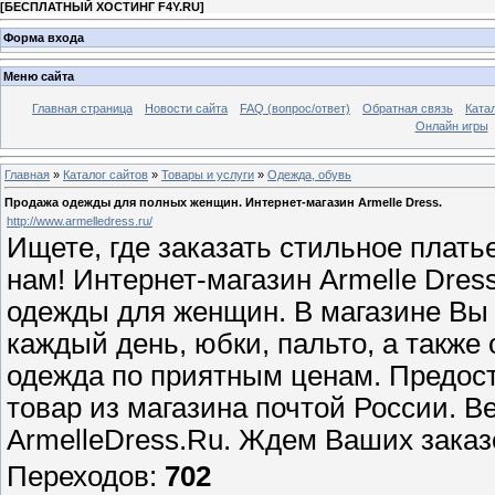
[
БЕСПЛАТНЫЙ ХОСТИНГ F4Y.RU
]
Форма входа
Меню сайта
Главная страница
Новости сайта
FAQ (вопрос/ответ)
Обратная связь
Ката
Онлайн игры
Главная
»
Каталог сайтов
»
Товары и услуги
»
Одежда, обувь
Продажа одежды для полных женщин. Интернет-магазин Armelle Dress.
http://www.armelledress.ru/
Ищете, где заказать стильное плать
нам! Интернет-магазин Armelle Dre
одежды для женщин. В магазине Вы 
каждый день, юбки, пальто, а также
одежда по приятным ценам. Предос
товар из магазина почтой России. В
ArmelleDress.Ru. Ждем Ваших заказ
Переходов
:
702