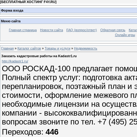
[
БЕСПЛАТНЫЙ ХОСТИНГ F4Y.RU
]
Форма входа
Меню сайта
Главная страница
Новости сайта
FAQ (вопрос/ответ)
Обратная связь
Ката
Онлайн игры
Главная
»
Каталог сайтов
»
Товары и услуги
»
Недвижимость
Заказать кадастровые работы на Kadastr1.ru
http://kadastr1.ru/
ООО РОСКАД-100 предлагает помощ
Полный спектр услуг: подготовка ак
перепланировок, поэтажный план и 
стоимости, оформление межевого пла
необходимые лицензии на осуществ
компании - высококвалифицированн
вопросам звоните по тел. +7 (495) 25
Переходов
:
446