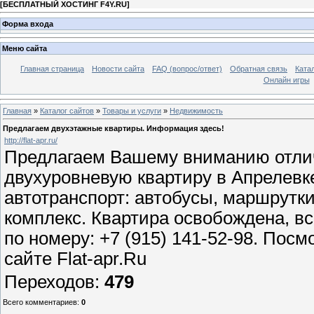
[
БЕСПЛАТНЫЙ ХОСТИНГ F4Y.RU
]
Форма входа
Меню сайта
Главная страница
Новости сайта
FAQ (вопрос/ответ)
Обратная связь
Ката
Онлайн игры
Главная
»
Каталог сайтов
»
Товары и услуги
»
Недвижимость
Предлагаем двухэтажные квартиры. Информация здесь!
http://flat-apr.ru/
Предлагаем Вашему вниманию отлич
двухуровневую квартиру в Апрелевке
автотранспорт: автобусы, маршрутк
комплекс. Квартира освобождена, в
по номеру: +7 (915) 141-52-98. Пос
сайте Flat-apr.Ru
Переходов
:
479
Всего комментариев
:
0