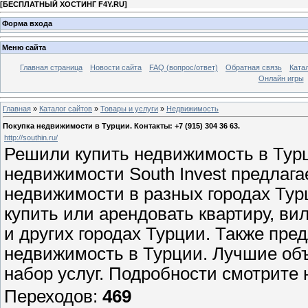
[
БЕСПЛАТНЫЙ ХОСТИНГ F4Y.RU
]
Форма входа
Меню сайта
Главная страница
Новости сайта
FAQ (вопрос/ответ)
Обратная связь
Ката
Онлайн игры
Главная
»
Каталог сайтов
»
Товары и услуги
»
Недвижимость
Покупка недвижимости в Турции. Контакты: +7 (915) 304 36 63.
http://southin.ru/
Решили купить недвижимость в Турц
недвижимости South Invest предлага
недвижимости в разных городах Ту
купить или арендовать квартиру, ви
и других городах Турции. Также пре
недвижимость в Турции. Лучшие об
набор услуг. Подробности смотрите н
Переходов
:
469