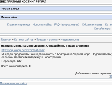
[
БЕСПЛАТНЫЙ ХОСТИНГ F4Y.RU
]
Форма входа
Меню сайта
Главная страница
Новости сайта
FAQ (вопрос/ответ)
Обратная связь
Ката
Онлайн игры
Главная
»
Каталог сайтов
»
Товары и услуги
»
Недвижимость
Недвижимость на море дешево. Обращайтесь в наше агентство!
http://sequoiagp-nedvizhimost.com/
Мы рады предложить Вам недвижимость в Болгарии на Черном море. Недвижимость у
сельской местности (вторичку и новостройки).
Переходов
:
487
Всего комментариев
:
0
Добавлять комментарии могу
[
Р
Полная версия сайта