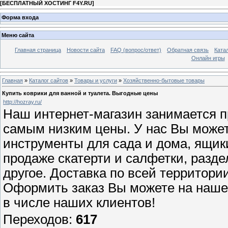
[
БЕСПЛАТНЫЙ ХОСТИНГ F4Y.RU
]
Форма входа
Меню сайта
Главная страница
Новости сайта
FAQ (вопрос/ответ)
Обратная связь
Ката
Онлайн игры
Главная
»
Каталог сайтов
»
Товары и услуги
»
Хозяйственно-бытовые товары
Купить коврики для ванной и туалета. Выгодные цены
http://hozray.ru/
Наш интернет-магазин занимается п
самым низким цены. У нас Вы може
инструменты для сада и дома, ящики
продаже скатерти и салфетки, разде
другое. Доставка по всей территори
Оформить заказ Вы можете на нашем
в числе наших клиентов!
Переходов
:
617