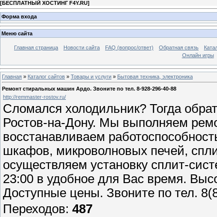
[
БЕСПЛАТНЫЙ ХОСТИНГ F4Y.RU
]
Форма входа
Меню сайта
Главная страница
Новости сайта
FAQ (вопрос/ответ)
Обратная связь
Ката
Онлайн игры
Главная
»
Каталог сайтов
»
Товары и услуги
»
Бытовая техника, электроника
Ремонт стиральных машин Ардо. Звоните по тел. 8-928-296-40-88
http://remmaster-rostov.ru/
Сломался холодильник? Тогда обрат
Ростов-на-Дону. Мы выполняем ремо
восстанавливаем работоспособность
шкафов, микроволновых печей, сплит
осуществляем установку сплит-сист
23:00 в удобное для Вас время. Выс
Доступные цены. Звоните по тел. 8(8
Переходов
:
487