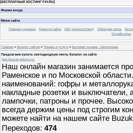
[
БЕСПЛАТНЫЙ ХОСТИНГ F4Y.RU
]
Форма входа
Меню сайта
Главная страница
Новости сайта
FAQ (вопрос/ответ)
Обратная связь
Ката
Онлайн игры
Главная
»
Каталог сайтов
»
Товары и услуги
»
Бытовая техника, электроника
Предлагаем купить светодиодную ленту. Каталог на сайте
http://buzuk-electro.ru/
Наш онлайн магазин занимается про
Раменское и по Московской области
наименований: гофры и металлорука
накладные розетки и выключатели, 
лампочки, патроны и прочее. Высок
всегда держим цены под строгим к
можете найти на нашем сайте Buzuk-
Переходов
:
474