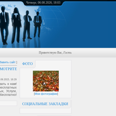
Четверг, 06.08.2026, 18:03
Приветствую Вас
,
Гость
бавить сайт
]
ФОТО
СМОТРИТЕ
.09.2015, 16:29
ать к нам!
 бесплатных
х, Услуги,
[
Мои фотографии
]
бесплатно!
СОЦИАЛЬНЫЕ ЗАКЛАДКИ