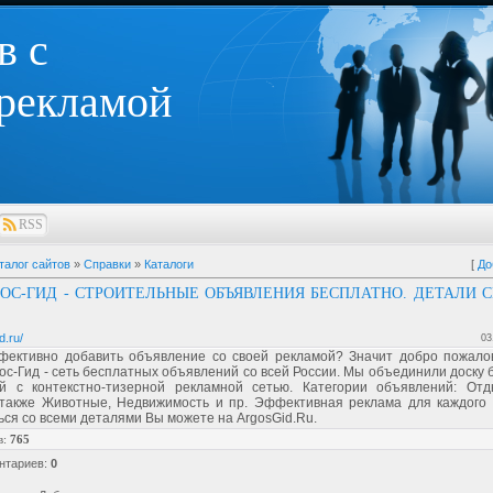
в с
 рекламой
RSS
талог сайтов
»
Справки
»
Каталоги
[
До
ГОС-ГИД - СТРОИТЕЛЬНЫЕ ОБЪЯВЛЕНИЯ БЕСПЛАТНО. ДЕТАЛИ 
d.ru/
03
фективно добавить объявление со своей рекламой? Значит добро пожалов
ос-Гид - сеть бесплатных объявлений со всей России. Мы объединили доску
й с контекстно-тизерной рекламной сетью. Категории объявлений: Отды
 также Животные, Недвижимость и пр. Эффективная реклама для каждого 
ся со всеми деталями Вы можете на ArgosGid.Ru.
в
:
765
нтариев
:
0