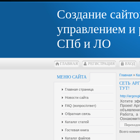
Создание сайто
управлением и
СПб и ЛО
ГЛАВНАЯ
РЕГИСТРАЦИЯ
ВХОД
Главная
»
Ка
МЕНЮ САЙТА
СЕТЬ АР
ТУТ!
Главная страница
http://argosgi
Новости сайта
Хотите эф
Проект Арг
FAQ (вопрос/ответ)
объявлени
Обратная связь
Работа, а
Ознакомить
Каталог статей
Переходо
Гостевая книга
Всего комме
Каталог файлов