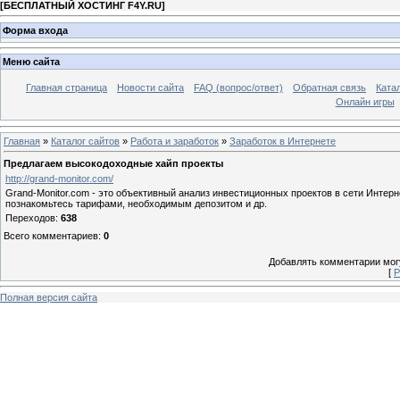
[
БЕСПЛАТНЫЙ ХОСТИНГ F4Y.RU
]
Форма входа
Меню сайта
Главная страница
Новости сайта
FAQ (вопрос/ответ)
Обратная связь
Ката
Онлайн игры
Главная
»
Каталог сайтов
»
Работа и заработок
»
Заработок в Интернете
Предлагаем высокодоходные хайп проекты
http://grand-monitor.com/
Grand-Monitor.com - это объективный анализ инвестиционных проектов в сети Интерн
познакомьтесь тарифами, необходимым депозитом и др.
Переходов
:
638
Всего комментариев
:
0
Добавлять комментарии могу
[
Р
Полная версия сайта