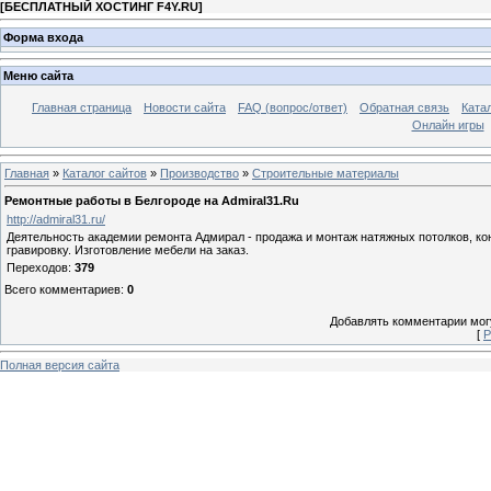
[
БЕСПЛАТНЫЙ ХОСТИНГ F4Y.RU
]
Форма входа
Меню сайта
Главная страница
Новости сайта
FAQ (вопрос/ответ)
Обратная связь
Ката
Онлайн игры
Главная
»
Каталог сайтов
»
Производство
»
Строительные материалы
Ремонтные работы в Белгороде на Admiral31.Ru
http://admiral31.ru/
Деятельность академии ремонта Адмирал - продажа и монтаж натяжных потолков, к
гравировку. Изготовление мебели на заказ.
Переходов
:
379
Всего комментариев
:
0
Добавлять комментарии могу
[
Р
Полная версия сайта