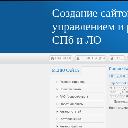
Создание сайто
управлением и
СПб и ЛО
ГЛАВНАЯ
РЕГИСТРАЦИЯ
ВХОД
Главная
»
Ка
МЕНЮ САЙТА
ПРЕДЛАГ
Главная страница
http://ozmet.r
Мы предла
Новости сайта
фланцы п
равнопрохо
FAQ (вопрос/ответ)
Переходо
Обратная связь
Всего комме
Каталог статей
Гостевая книга
Каталог файлов