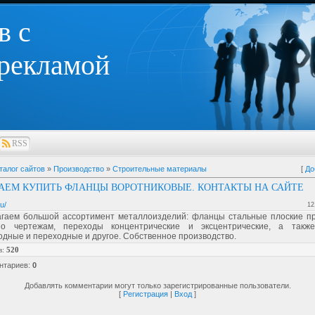
в с
 рекламой
RSS
талог сайтов
»
Производство
»
Строительные материалы
[
До
АЕМ КУПИТЬ ФЛАНЦЫ ВОРОТНИКОВЫЕ. КОНТАКТЫ НА САЙТЕ
u/
12
гаем большой ассортимент металлоизделий: фланцы стальные плоские п
о чертежам, переходы концентрические и эксцентрические, а также
дные и переходные и другое. Собственное производство.
в
:
520
нтариев
:
0
Добавлять комментарии могут только зарегистрированные пользователи.
[
Регистрация
|
Вход
]