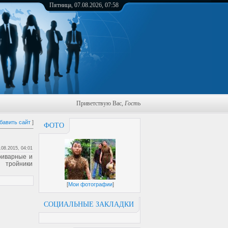
Пятница, 07.08.2026, 07:58
Приветствую Вас
,
Гость
бавить сайт
]
ФОТО
.08.2015, 04:01
риварные и
 тройники
[
Мои фотографии
]
СОЦИАЛЬНЫЕ ЗАКЛАДКИ