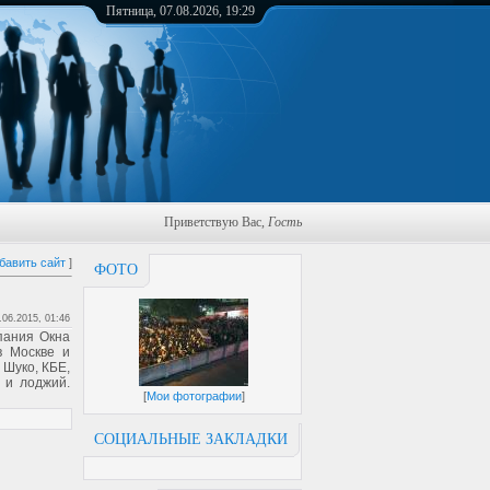
Пятница, 07.08.2026, 19:29
Приветствую Вас
,
Гость
бавить сайт
]
ФОТО
.06.2015, 01:46
пания Окна
в Москве и
 Шуко, КБЕ,
 и лоджий.
[
Мои фотографии
]
СОЦИАЛЬНЫЕ ЗАКЛАДКИ