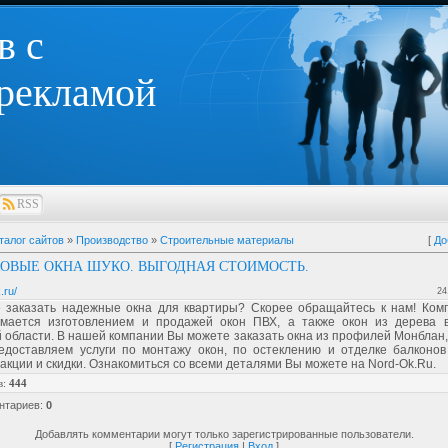
в с
 рекламой
RSS
талог сайтов
»
Производство
»
Строительные материалы
[
До
ОВЫЕ ОКНА ШУКО. ВЫГОДНАЯ СТОИМОСТЬ.
.ru/
24
е заказать надежные окна для квартиры? Скорее обращайтесь к нам! Ком
мается изготовлением и продажей окон ПВХ, а также окон из дерева 
 области. В нашей компании Вы можете заказать окна из профилей Монблан,
едоставляем услуги по монтажу окон, по остеклению и отделке балконов
акции и скидки. Ознакомиться со всеми деталями Вы можете на Nord-Ok.Ru.
в
:
444
нтариев
:
0
Добавлять комментарии могут только зарегистрированные пользователи.
[
Регистрация
|
Вход
]