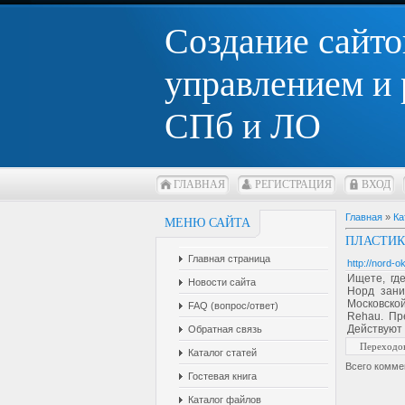
Создание сайто
управлением и
СПб и ЛО
ГЛАВНАЯ
РЕГИСТРАЦИЯ
ВХОД
Главная
»
Ка
МЕНЮ САЙТА
ПЛАСТИК
Главная страница
http://nord-ok
Ищете, гд
Новости сайта
Норд зани
Московской
FAQ (вопрос/ответ)
Rehau. Пр
Действуют 
Обратная связь
Переходо
Каталог статей
Всего комме
Гостевая книга
Каталог файлов