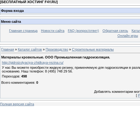
[
БЕСПЛАТНЫЙ ХОСТИНГ F4Y.RU
]
Форма входа
Меню сайта
Главная страница
Новости сайта
FAQ (вопрос/ответ)
Обратная связь
Ката
Онлайн игры
Главная
»
Каталог сайтов
»
Производство
»
Строительные материалы
Материалы кровельные. ООО Промышленная гидроизоляция.
http://gidroizolyaciya-zhidkaya-rezina.ru/
У нас Вы можете приобрести жидкую резину, применяемую для гидроизоляции в разл
основанию. Наш телефон: 8 (495) 748 29 56.
Переходов
:
498
Всего комментариев
:
0
Добавлять комментарии могу
[
Р
Полная версия сайта