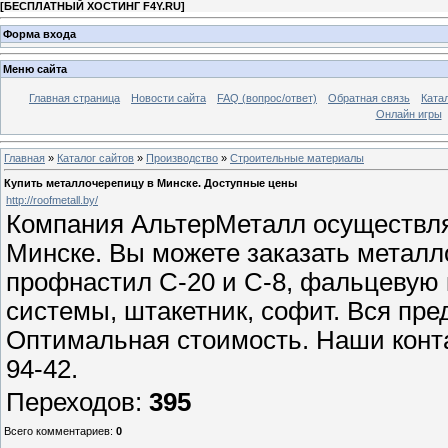
[
БЕСПЛАТНЫЙ ХОСТИНГ F4Y.RU
]
Форма входа
Меню сайта
Главная страница
Новости сайта
FAQ (вопрос/ответ)
Обратная связь
Ката
Онлайн игры
Главная
»
Каталог сайтов
»
Производство
»
Строительные материалы
Купить металлочерепицу в Минске. Доступные цены
http://roofmetall.by/
Компания АльтерМеталл осуществля
Минске. Вы можете заказать металл
профнастил С-20 и С-8, фальцевую 
системы, штакетник, софит. Вся пре
Оптимальная стоимость. Наши контак
94-42.
Переходов
:
395
Всего комментариев
:
0