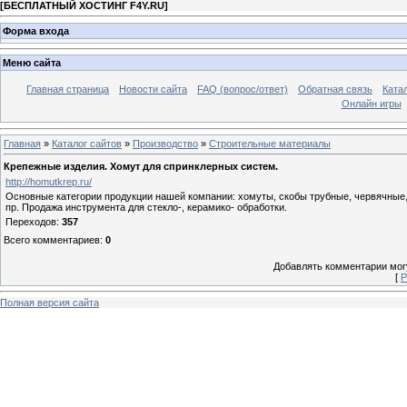
[
БЕСПЛАТНЫЙ ХОСТИНГ F4Y.RU
]
Форма входа
Меню сайта
Главная страница
Новости сайта
FAQ (вопрос/ответ)
Обратная связь
Ката
Онлайн игры
Главная
»
Каталог сайтов
»
Производство
»
Строительные материалы
Крепежные изделия. Хомут для спринклерных систем.
http://homutkrep.ru/
Основные категории продукции нашей компании: хомуты, скобы трубные, червячные, 
пр. Продажа инструмента для стекло-, керамико- обработки.
Переходов
:
357
Всего комментариев
:
0
Добавлять комментарии могу
[
Р
Полная версия сайта