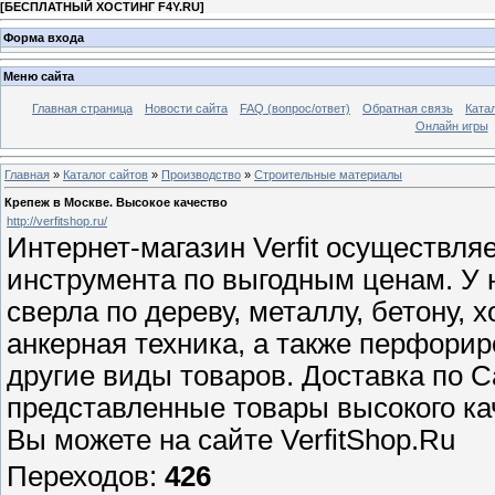
[
БЕСПЛАТНЫЙ ХОСТИНГ F4Y.RU
]
Форма входа
Меню сайта
Главная страница
Новости сайта
FAQ (вопрос/ответ)
Обратная связь
Ката
Онлайн игры
Главная
»
Каталог сайтов
»
Производство
»
Строительные материалы
Крепеж в Москве. Высокое качество
http://verfitshop.ru/
Интернет-магазин Verfit осуществля
инструмента по выгодным ценам. У 
сверла по дереву, металлу, бетону, 
анкерная техника, а также перфори
другие виды товаров. Доставка по С
представленные товары высокого ка
Вы можете на сайте VerfitShop.Ru
Переходов
:
426