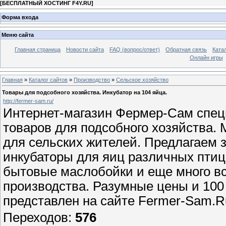
[
БЕСПЛАТНЫЙ ХОСТИНГ F4Y.RU
]
Форма входа
Меню сайта
Главная страница
Новости сайта
FAQ (вопрос/ответ)
Обратная связь
Ката
Онлайн игры
Главная
»
Каталог сайтов
»
Производство
»
Сельское хозяйство
Товары для подсобного хозяйства. Инкубатор на 104 яйца.
http://fermer-sam.ru/
Интернет-магазин Фермер-Сам спец
товаров для подсобного хозяйства.
для сельских жителей. Предлагаем 
инкубаторы для яиц различных птиц,
бытовые маслобойки и еще много вс
производства. Разумные цены и 100 
представлен на сайте Fermer-Sam.R
Переходов
:
576