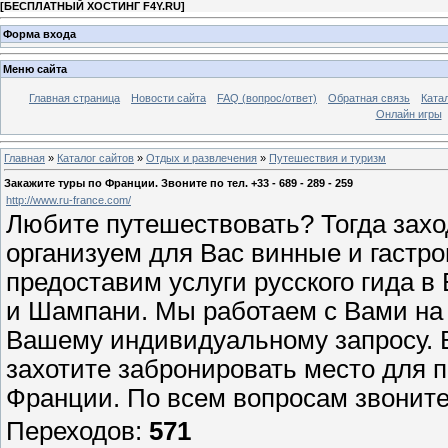
[
БЕСПЛАТНЫЙ ХОСТИНГ F4Y.RU
]
Форма входа
Меню сайта
Главная страница
Новости сайта
FAQ (вопрос/ответ)
Обратная связь
Ката
Онлайн игры
Главная
»
Каталог сайтов
»
Отдых и развлечения
»
Путешествия и туризм
Закажите туры по Франции. Звоните по тел. +33 - 689 - 289 - 259
http://www.ru-france.com/
Любите путешествовать? Тогда захо
организуем для Вас винные и гастро
предоставим услуги русского гида в
и Шампани. Мы работаем с Вами на 
Вашему индивидуальному запросу. В
захотите забронировать место для 
Франции. По всем вопросам звоните п
Переходов
:
571