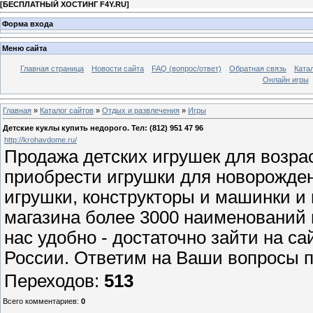
[
БЕСПЛАТНЫЙ ХОСТИНГ F4Y.RU
]
Форма входа
Меню сайта
Главная страница
Новости сайта
FAQ (вопрос/ответ)
Обратная связь
Ката
Онлайн игры
Главная
»
Каталог сайтов
»
Отдых и развлечения
»
Игры
Детские куклы купить недорого. Тел: (812) 951 47 96
http://krohavdome.ru/
Продажа детских игрушек для возра
приобрести игрушки для новорожден
игрушки, конструкторы и машинки и 
магазина более 3000 наименований 
нас удобно - достаточно зайти на са
России. Ответим на Ваши вопросы по
Переходов
:
513
Всего комментариев
:
0