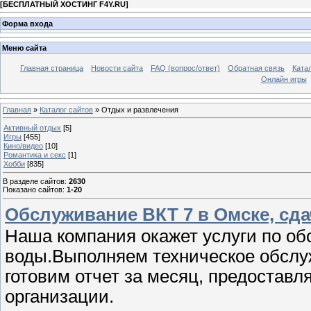
[
БЕСПЛАТНЫЙ ХОСТИНГ F4Y.RU
]
Форма входа
Меню сайта
Главная страница
Новости сайта
FAQ (вопрос/ответ)
Обратная связь
Ката
Онлайн игры
Главная
»
Каталог сайтов
» Отдых и развлечения
Активный отдых
[5]
Игры
[455]
Кино/видео
[10]
Романтика и секс
[1]
Хобби
[835]
В разделе сайтов
:
2630
Показано сайтов
:
1-20
Обслуживание ВКТ 7 в Омске, сда
Наша компания окажет услуги по об
воды.Выполняем техническое обслуж
готовим отчет за месяц, предостав
организации.