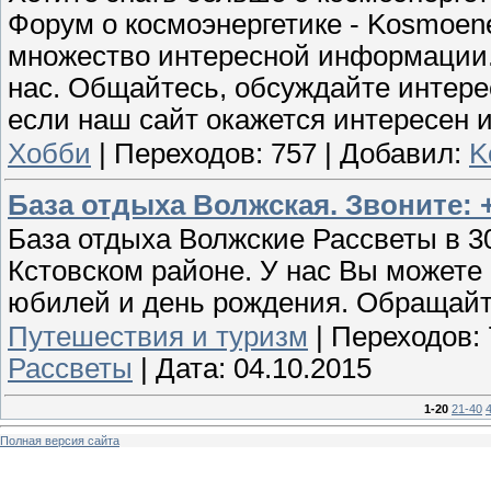
Форум о космоэнергетике - Kosmoene
множество интересной информации. 
нас. Общайтесь, обсуждайте интер
если наш сайт окажется интересен и
Хобби
|
Переходов:
757
|
Добавил:
K
База отдыха Волжская. Звоните: +7
База отдыха Волжские Рассветы в 3
Кстовском районе. У нас Вы можете 
юбилей и день рождения. Обращайтес
Путешествия и туризм
|
Переходов:
Рассветы
|
Дата:
04.10.2015
1-20
21-40
Полная версия сайта