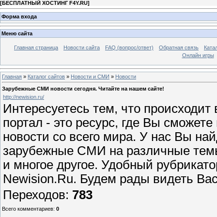
[
БЕСПЛАТНЫЙ ХОСТИНГ F4Y.RU
]
Форма входа
Меню сайта
Главная страница
Новости сайта
FAQ (вопрос/ответ)
Обратная связь
Ката
Онлайн игры
Главная
»
Каталог сайтов
»
Новости и СМИ
»
Новости
Зарубежные СМИ новости сегодня. Читайте на нашем сайте!
http://newision.ru/
Интересуетесь тем, что происходит 
портал - это ресурс, где Вы сможе
новости со всего мира. У нас Вы на
зарубежные СМИ на различные темы:
и многое другое. Удобный рубрикат
Newision.Ru. Будем рады видеть Вас
Переходов
:
783
Всего комментариев
:
0