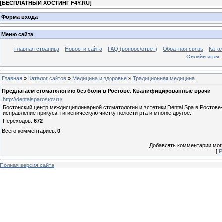
[
БЕСПЛАТНЫЙ ХОСТИНГ F4Y.RU
]
Форма входа
Меню сайта
Главная страница
Новости сайта
FAQ (вопрос/ответ)
Обратная связь
Ката
Онлайн игры
Главная
»
Каталог сайтов
»
Медицина и здоровье
»
Традиционная медицина
Предлагаем стоматологию без боли в Ростове. Квалифицированные врачи
http://dentalsparostov.ru/
Бостонский центр междисциплинарной стоматологии и эстетики Dental Spa в Ростове
исправление прикуса, гигиеническую чистку полости рта и многое другое.
Переходов
:
672
Всего комментариев
:
0
Добавлять комментарии могу
[
Р
Полная версия сайта