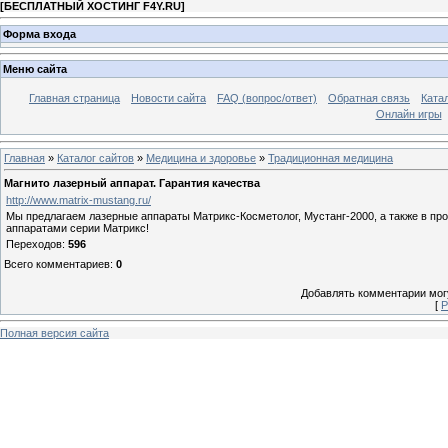
[
БЕСПЛАТНЫЙ ХОСТИНГ F4Y.RU
]
Форма входа
Меню сайта
Главная страница
Новости сайта
FAQ (вопрос/ответ)
Обратная связь
Ката
Онлайн игры
Главная
»
Каталог сайтов
»
Медицина и здоровье
»
Традиционная медицина
Магнито лазерный аппарат. Гарантия качества
http://www.matrix-mustang.ru/
Мы предлагаем лазерные аппараты Матрикс-Косметолог, Мустанг-2000, а также в пр
аппаратами серии Матрикс!
Переходов
:
596
Всего комментариев
:
0
Добавлять комментарии могу
[
Р
Полная версия сайта