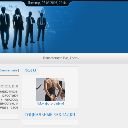
Пятница, 07.08.2026, 22:44
Приветствую Вас
,
Гость
ФОТО
бавить сайт
]
.07.2015, 12:33
аркотиков,
 работают
 к каждому
симостью, и
[
Мои фотографии
]
ачать свое
СОЦИАЛЬНЫЕ ЗАКЛАДКИ