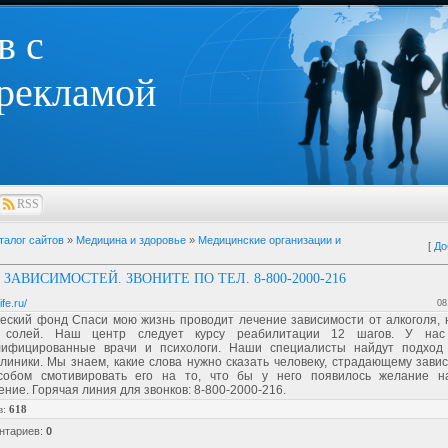
в с
 рекламой
RSS
талог сайтов
»
Медицина и здоровье
»
Медицинские организации и
[
До
ЗАВИСИМОСТЕЙ. ЗВОНИТЕ ПО ТЕЛ. 8-800-2000-216
ife.ru/
08
еский фонд Спаси мою жизнь проводит лечение зависимости от алкоголя, н
 солей. Наш центр следует курсу реабилитации 12 шагов. У нас
лифицированные врачи и психологи. Наши специалисты найдут подход
линики. Мы знаем, какие слова нужно сказать человеку, страдающему зави
собом смотивировать его на то, что бы у него появилось желание н
ние. Горячая линия для звонков: 8-800-2000-216.
в
:
618
нтариев
:
0