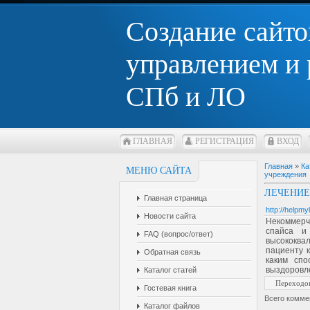
Создание сайто
управлением и
СПб и ЛО
ГЛАВНАЯ
РЕГИСТРАЦИЯ
ВХОД
Главная
»
Ка
МЕНЮ САЙТА
учреждения
ЛЕЧЕНИЕ 
Главная страница
http://helpmyl
Новости сайта
Некоммерч
спайса и
FAQ (вопрос/ответ)
высококва
пациенту к
Обратная связь
каким спо
выздоровле
Каталог статей
Переходо
Гостевая книга
Всего комме
Каталог файлов