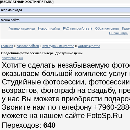
[
БЕСПЛАТНЫЙ ХОСТИНГ F4Y.RU
]
Форма входа
Меню сайта
Главная страница
Новости сайта
FAQ (вопрос/ответ)
Обратная связь
Ката
Онлайн игры
Главная
»
Каталог сайтов
»
Культура и искусство
»
Фотоискусство
Свадебная фотосессия в Питере. Доступные цены
http://fotosp.ru/
Хотите сделать незабываемую фото
оказываем большой комплекс услуг 
Студийные фотосессии, фотосессии
возрастов, фотограф на свадьбу, пр
у нас Вы можете приобрести подар
Звоните нам по телефону +7960-288
можете на нашем сайте FotoSp.Ru
Переходов
:
640