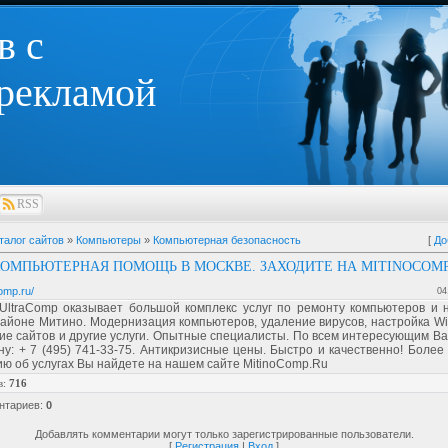
в с
 рекламой
RSS
талог сайтов
»
Компьютеры
»
Компьютерная безопасность
[
До
КОМПЬЮТЕРНАЯ ПОМОЩЬ В МОСКВЕ. ЗАХОДИТЕ НА MITINOCOMP
comp.ru/
04
UltraComp оказывает большой комплекс услуг по ремонту компьютеров и н
районе Митино. Модернизация компьютеров, удаление вирусов, настройка Wi-
е сайтов и другие услуги. Опытные специалисты. По всем интересующим Ва
у: + 7 (495) 741-33-75. Антикризисные цены. Быстро и качественно! Боле
ю об услугах Вы найдете на нашем сайте MitinoComp.Ru
в
:
716
нтариев
:
0
Добавлять комментарии могут только зарегистрированные пользователи.
[
Регистрация
|
Вход
]