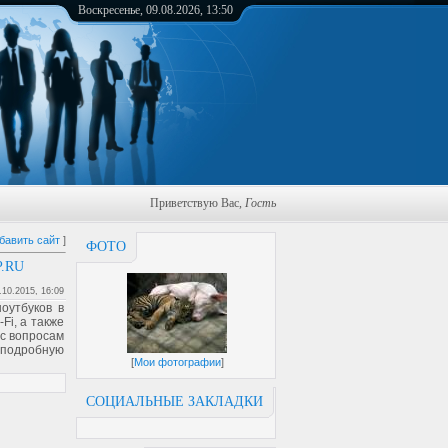
Воскресенье, 09.08.2026, 13:50
Приветствую Вас
,
Гость
бавить сайт
]
ФОТО
.RU
.10.2015, 16:09
оутбуков в
Fi, а также
с вопросам
е подробную
[
Мои фотографии
]
СОЦИАЛЬНЫЕ ЗАКЛАДКИ