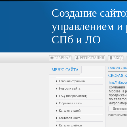
Создание сайто
управлением и
СПб и ЛО
ГЛАВНАЯ
РЕГИСТРАЦИЯ
ВХОД
Главная
»
Ка
МЕНЮ САЙТА
СКОРАЯ 
Главная страница
http://mitino
Компания 
Новости сайта
Москве, в 
продвижени
FAQ (вопрос/ответ)
по телефон
информаци
Обратная связь
Переходо
Каталог статей
Всего комме
Гостевая книга
Каталог файлов