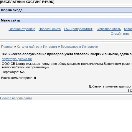
[
БЕСПЛАТНЫЙ ХОСТИНГ F4Y.RU
]
Форма входа
Меню сайта
Главная страница
Новости сайта
FAQ (вопрос/ответ)
Обратная связь
Ката
Онлайн игры
Главная
»
Каталог сайтов
»
Интернет
»
Бесплатное в Интернете
Техническое обслуживание приборов учета тепловой энергии в Омске, сдача о
http://teplo-plenka.ru/
ООО СВ Центр оказывает услуги по обслуживанию теплосчетчика.Выполняем ремонт В
теплоснабжающей организации.
Переходов
:
520
Всего комментариев
:
0
Добавлять комментарии могу
[
Р
Полная версия сайта