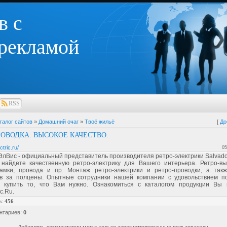
в с
 рекламой
RSS
талог сайтов
»
Домашний очаг
»
Твоё жильё
[
До
РОВОДКА. ВЫСОКОЕ КАЧЕСТВО.
ctric.ru/
05
лВис - официальный представитель производителя ретро-электрики Salvado
найдете качественную ретро-электрику для Вашего интерьера. Ретро-вы
рамки, провода и пр. Монтаж ретро-электрики и ретро-проводки, а такж
в за полцены. Опытные сотрудники нашей компании с удовольствием п
 купить то, что Вам нужно. Ознакомиться с каталогом продукции Вы
ic.Ru.
в
:
456
нтариев
:
0