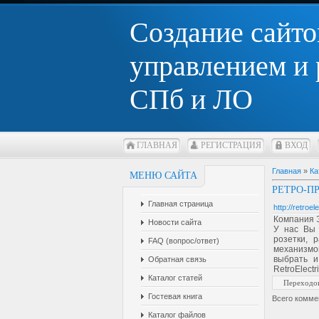
Создание сайто
управлением и
СПб и ЛО
ГЛАВНАЯ
РЕГИСТРАЦИЯ
ВХОД
Главная
»
Ка
МЕНЮ САЙТА
РЕТРО-П
Главная страница
http://retroele
Компания Э
Новости сайта
У нас Вы 
розетки, 
FAQ (вопрос/ответ)
механизмо
выбрать и
Обратная связь
RetroElectr
Каталог статей
Переходо
Гостевая книга
Всего комме
Каталог файлов