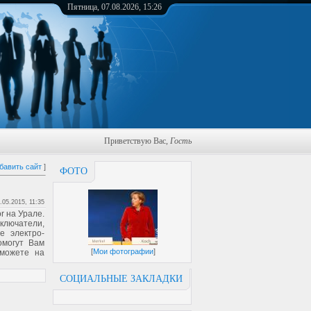
Пятница, 07.08.2026, 15:26
Приветствую Вас
,
Гость
бавить сайт
]
ФОТО
.05.2015, 11:35
r на Урале.
ключатели,
е электро-
омогут Вам
[
Мои фотографии
]
 можете на
СОЦИАЛЬНЫЕ ЗАКЛАДКИ