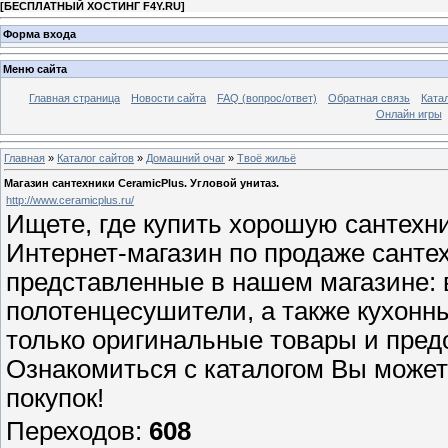
[
БЕСПЛАТНЫЙ ХОСТИНГ F4Y.RU
]
Форма входа
Меню сайта
Главная страница
Новости сайта
FAQ (вопрос/ответ)
Обратная связь
Ката
Онлайн игры
Главная
»
Каталог сайтов
»
Домашний очаг
»
Твоё жильё
Магазин сантехники CeramicPlus. Угловой унитаз.
http://www.ceramicplus.ru/
Ищете, где купить хорошую сантехн
Интернет-магазин по продаже санте
представленные в нашем магазине: 
полотенцесушители, а также кухонн
только оригинальные товары и пре
Ознакомиться с каталогом Вы может
покупок!
Переходов
:
608