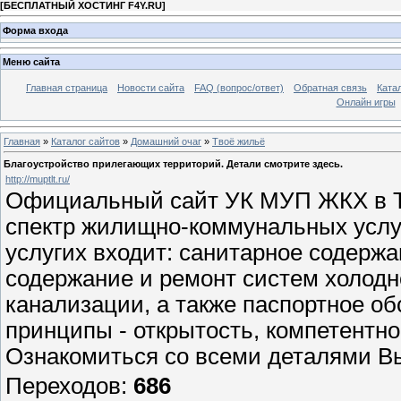
[
БЕСПЛАТНЫЙ ХОСТИНГ F4Y.RU
]
Форма входа
Меню сайта
Главная страница
Новости сайта
FAQ (вопрос/ответ)
Обратная связь
Ката
Онлайн игры
Главная
»
Каталог сайтов
»
Домашний очаг
»
Твоё жильё
Благоустройство прилегающих территорий. Детали смотрите здесь.
http://muptlt.ru/
Официальный сайт УК МУП ЖКХ в Т
спектр жилищно-коммунальных услу
услугих входит: cанитарное содержа
содержание и ремонт систем холодно
канализации, а также паспортное о
принципы - открытость, компетентно
Ознакомиться со всеми деталями Вы
Переходов
:
686