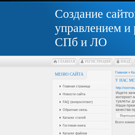
Создание сайто
управлением и
СПб и ЛО
ГЛАВНАЯ
РЕГИСТРАЦИЯ
ВХОД
Главная
»
Ка
МЕНЮ САЙТА
У НАС М
Главная страница
http://зоото
Ищете каче
Новости сайта
интернет-
туалеты дл
FAQ (вопрос/ответ)
Наши преим
качества п
Обратная связь
Переходо
Каталог статей
Всего комме
Гостевая книга
Каталог файлов