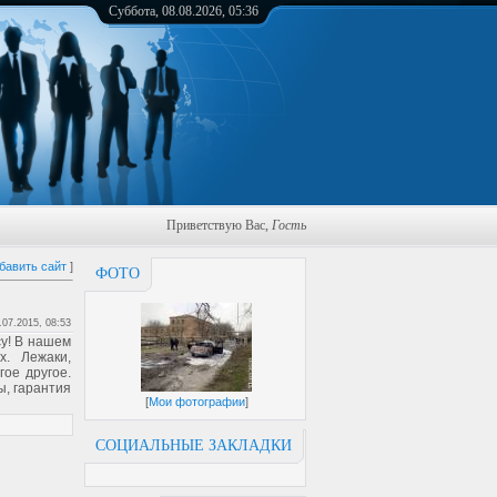
Суббота, 08.08.2026, 05:36
Приветствую Вас
,
Гость
бавить сайт
]
ФОТО
.07.2015, 08:53
у! В нашем
х. Лежаки,
гое другое.
ы, гарантия
[
Мои фотографии
]
СОЦИАЛЬНЫЕ ЗАКЛАДКИ