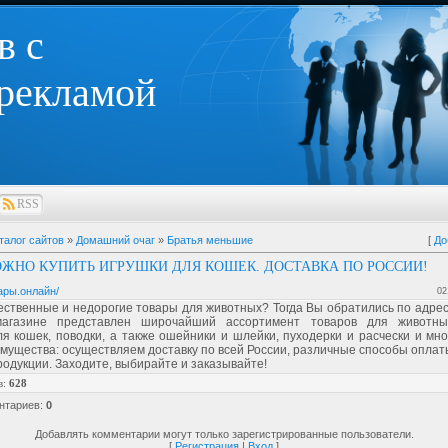
в с
 рекламой
RSS
талог сайтов
»
Домашний очаг
»
Братья меньшие
[
До
ОЖНО КУПИТЬ ИГРУШКИ ДЛЯ КОШЕК. ДОСТАВКА ПО РОССИИ!
вары.онлайн/
02
ственные и недорогие товары для животных? Тогда Вы обратились по адрес
магазине представлен широчайший ассортимент товаров для животны
я кошек, поводки, а также ошейники и шлейки, пуходерки и расчески и мно
ущества: осуществляем доставку по всей России, различные способы оплат
родукции. Заходите, выбирайте и заказывайте!
в
:
628
нтариев
:
0
Добавлять комментарии могут только зарегистрированные пользователи.
[
Регистрация
|
Вход
]