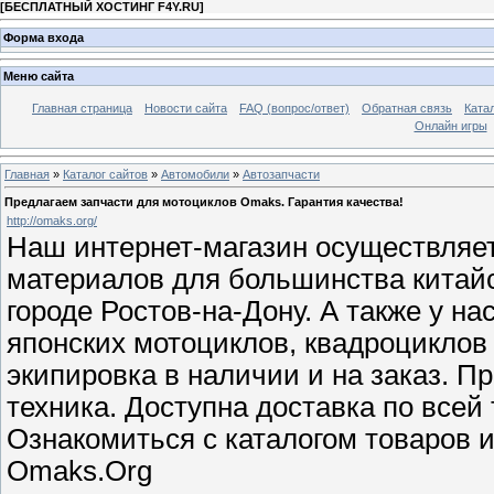
[
БЕСПЛАТНЫЙ ХОСТИНГ F4Y.RU
]
Форма входа
Меню сайта
Главная страница
Новости сайта
FAQ (вопрос/ответ)
Обратная связь
Ката
Онлайн игры
Главная
»
Каталог сайтов
»
Автомобили
»
Автозапчасти
Предлагаем запчасти для мотоциклов Omaks. Гарантия качества!
http://omaks.org/
Наш интернет-магазин осуществляет
материалов для большинства китай
городе Ростов-на-Дону. А также у на
японских мотоциклов, квадроциклов 
экипировка в наличии и на заказ. П
техника. Доступна доставка по всей
Ознакомиться с каталогом товаров 
Omaks.Org