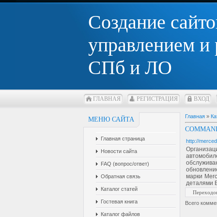
Создание сайто
управлением и
СПб и ЛО
ГЛАВНАЯ
РЕГИСТРАЦИЯ
ВХОД
Главная
»
Ка
МЕНЮ САЙТА
COMMAND
Главная страница
http://merced
Организац
Новости сайта
автомобил
обслужива
FAQ (вопрос/ответ)
обновлени
марки Merc
Обратная связь
деталями В
Каталог статей
Переходо
Гостевая книга
Всего комме
Каталог файлов