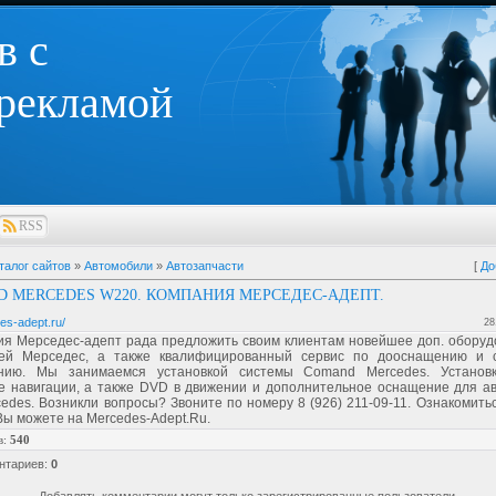
в с
 рекламой
RSS
талог сайтов
»
Автомобили
»
Автозапчасти
[
До
 MERCEDES W220. КОМПАНИЯ МЕРСЕДЕС-АДЕПТ.
es-adept.ru/
28
ия Мерседес-адепт рада предложить своим клиентам новейшее доп. оборуд
ей Мерседес, а также квалифицированный сервис по дооснащению и 
нию. Мы занимаемся установкой системы Comand Mercedes. Установк
е навигации, а также DVD в движении и дополнительное оснащение для а
edes. Возникли вопросы? Звоните по номеру 8 (926) 211-09-11. Ознакомить
ы можете на Mercedes-Adept.Ru.
в
:
540
нтариев
:
0