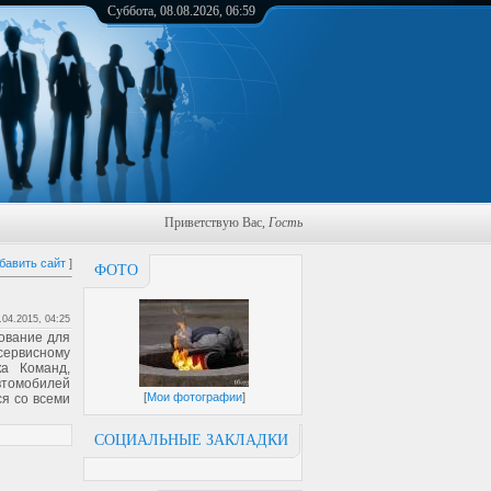
Суббота, 08.08.2026, 06:59
Приветствую Вас
,
Гость
бавить сайт
]
ФОТО
.04.2015, 04:25
ование для
сервисному
а Команд,
втомобилей
[
Мои фотографии
]
ся со всеми
СОЦИАЛЬНЫЕ ЗАКЛАДКИ