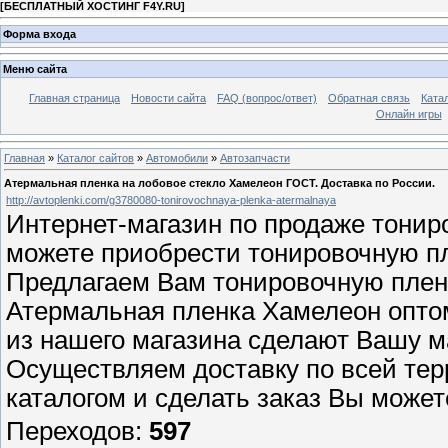
[
БЕСПЛАТНЫЙ ХОСТИНГ F4Y.RU
]
Форма входа
Меню сайта
Главная страница
Новости сайта
FAQ (вопрос/ответ)
Обратная связь
Ката
Онлайн игры
Главная
»
Каталог сайтов
»
Автомобили
»
Автозапчасти
Атермальная пленка на лобовое стекло Хамелеон ГОСТ. Доставка по России.
http://avtoplenki.com/g3780080-tonirovochnaya-plenka-atermalnaya
Интернет-магазин по продаже тонир
можете приобрести тонировочную п
Предлагаем Вам тонировочную пленк
Атермальная пленка Хамелеон оптом
из нашего магазина сделают Вашу м
Осуществляем доставку по всей тер
каталогом и сделать заказ Вы может
Переходов
:
597