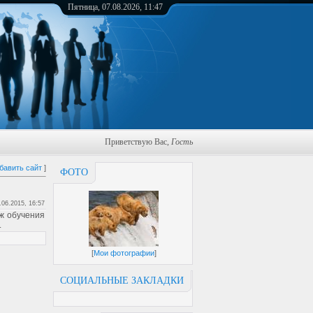
Пятница, 07.08.2026, 11:47
Приветствую Вас
,
Гость
бавить сайт
]
ФОТО
.06.2015, 16:57
ж обучения
.
[
Мои фотографии
]
СОЦИАЛЬНЫЕ ЗАКЛАДКИ