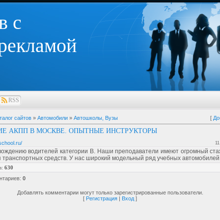
в с
 рекламой
RSS
талог сайтов
»
Автомобили
»
Автошколы, Вузы
[
До
Е АКПП В МОСКВЕ. ОПЫТНЫЕ ИНСТРУКТОРЫ
-school.ru/
11
вождению водителей категории В. Наши преподаватели имеют огромный ста
 транспортных средств. У нас широкий модельный ряд учебных автомобилей
в
:
630
нтариев
:
0
Добавлять комментарии могут только зарегистрированные пользователи.
[
Регистрация
|
Вход
]