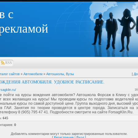
в с
 рекламой
RSS
талог сайтов
»
Автомобили
»
Автошколы, Вузы
[
До
ОЖДЕНИЯ АВТОМОБИЛЯ. УДОБНОЕ РАСПИСАНИЕ.
rsagklin.ru/
16
е пойти на курсы вождения автомобиля? Автошкола Форсаж в Клину с удо
т всех желающих на курсы! Мы проводим курсы по подготовке водителей ка
альные курсы по самой доступной цене. Группа выходного дня, высокий ур
 в ГАИ. Занятия по теории проводятся в центре города. Записаться на 
телефону 8 (905) 795 47 41. Подробности смотрите на сайте ForsagKlin.Ru.
в
:
645
нтариев
:
0
Добавлять комментарии могут только зарегистрированные пользователи.
[
Регистрация
|
Вход
]