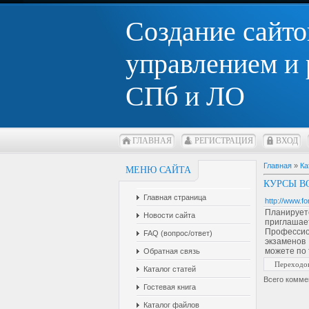
Создание сайто
управлением и
СПб и ЛО
ГЛАВНАЯ
РЕГИСТРАЦИЯ
ВХОД
Главная
»
Ка
МЕНЮ САЙТА
КУРСЫ В
Главная страница
http://www.fo
Планирует
Новости сайта
приглашае
Профессион
FAQ (вопрос/ответ)
экзаменов
можете по 
Обратная связь
Переходо
Каталог статей
Всего комме
Гостевая книга
Каталог файлов