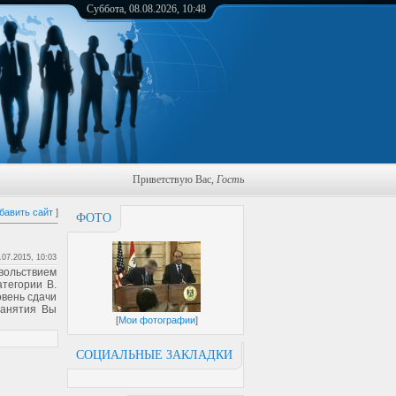
Суббота, 08.08.2026, 10:48
Приветствую Вас
,
Гость
бавить сайт
]
ФОТО
.07.2015, 10:03
вольствием
тегории B.
овень сдачи
занятия Вы
[
Мои фотографии
]
СОЦИАЛЬНЫЕ ЗАКЛАДКИ