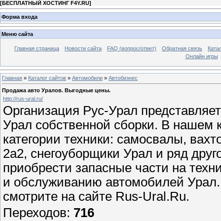
[
БЕСПЛАТНЫЙ ХОСТИНГ F4Y.RU
]
Форма входа
Меню сайта
Главная страница
Новости сайта
FAQ (вопрос/ответ)
Обратная связь
Ката
Онлайн игры
Главная
»
Каталог сайтов
»
Автомобили
»
Автобизнес
Продажа авто Уралов. Выгодные цены.
http://rus-ural.ru/
Организация Рус-Урал представляе
Урал собственной сборки. В нашем
категории техники: самосвалы, вахт
2а2, снегоуборщики Урал и ряд друго
приобрести запасные части на техн
и обслуживанию автомобилей Урал.
смотрите на сайте Rus-Ural.Ru.
Переходов
:
716